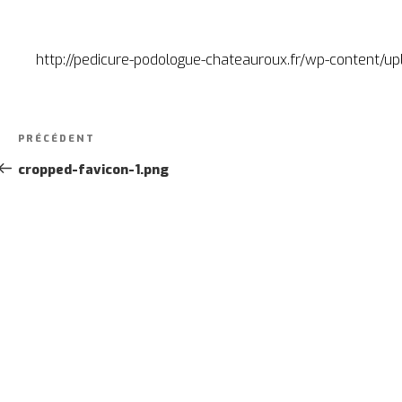
http://pedicure-podologue-chateauroux.fr/wp-content/up
Navigation
Article
PRÉCÉDENT
de
précédent
cropped-favicon-1.png
l’article