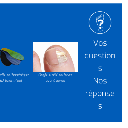
i
o
n
s
S
u
Vos
p
p
question
l
s
é
m
lle orthopédique
Ongle traité au laser
Nos
e
3D Scientifeet
avant apres
n
réponse
t
a
s
i
r
e
s