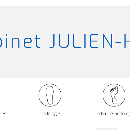
binet JULIEN
ses
Podologie
Pédicurie-podolo