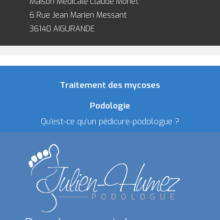
Maison Médicale Claude Monet
6 Rue Jean Marien Messant
36140 AIGURANDE
Traitement des mycoses
Podologie
Qu’est-ce qu’un pédicure-podologue ?
Les semelles orthopédiques
Semelles fabriquées en 3D
Pédicurie-podologie
Le soin de pédicurie-podologie
Pour quel soin consulter un pédicure-podologue